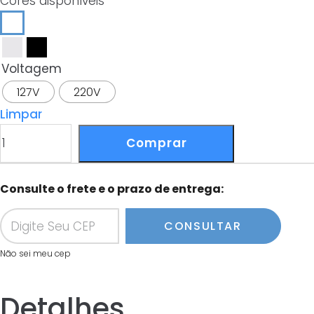
Cores disponíveis
Voltagem
127V
220V
Limpar
Ventilador
Comprar
De
Teto
Aliseu
Consulte o frete e o prazo de entrega:
Terral
CONSULTAR
Branco
C/
Não sei meu cep
Controle
Remoto
Detalhes
quantidade