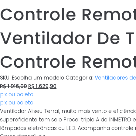
Controle Remo
Ventilador De T
Controle Remo
SKU:
Escolha um modelo
Categoria:
Ventiladores de
O
O
R$
1.916,90
R$
1.629,90
pix ou boleto
preço
preço
pix ou boleto
original
atual
Ventilador Aliseu Terral, muito mais vento e efici
era:
é:
supereficiente tem selo Procel triplo A do INMETRO 
R$ 1.916,90.
R$ 1.629,90.
lâmpadas eletrônicas ou LED. Acompanha controle r