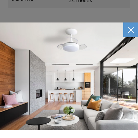
24 meses
Arquivo AutoCAD
Manual técnico
Compre com quem entende de
ventilação!
Fundada em 1998, através da aquisição da
unidade de ventiladores da Singer, a ALISEU
TECNOLOGIA é uma empresa dedicada ao
mercado de ventiladores de teto. SEU FOCO
ESTÁ NA QUALIDADE, NO DESIGN E NA