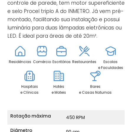
controle de parede, tem motor supereficiente
e selo Procel triplo A do INMETRO. Já vem pré-
montado, facilitando sua instalação e possui
luminária para duas lâmpadas eletrônicas ou
LED. É ideal para áreas de até 20m².
Residências
Comércio
Escritórios
Restaurantes
Escolas
e Faculdades
Hospitais
Hotéis
Bares
e Clínicas
e Moteis
e Casas Noturnas
Rotação máxima
450 RPM
Diâmetro
90 cm