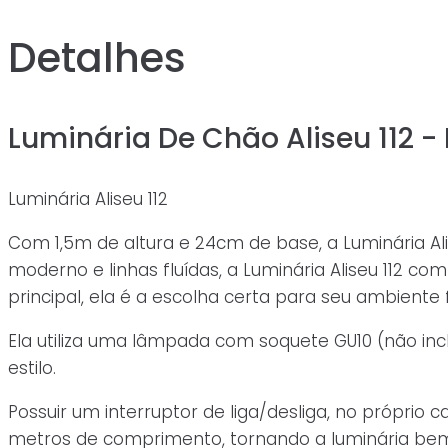
Chão
Aliseu
Detalhes
112
-
Mostarda
Luminária De Chão Aliseu 112 -
quantidade
Luminária Aliseu 112
Com 1,5m de altura e 24cm de base, a Luminária Ali
moderno e linhas fluídas, a Luminária Aliseu 112 
principal, ela é a escolha certa para seu ambiente 
Ela utiliza uma lâmpada com soquete GU10 (não in
estilo.
Possuir um interruptor de liga/desliga, no próprio
metros de comprimento, tornando a luminária bem 