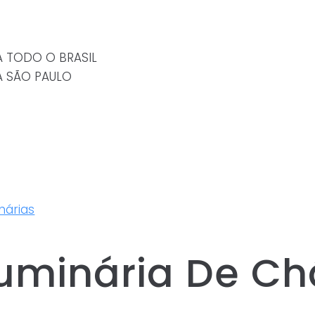
A TODO O BRASIL
A SÃO PAULO
nárias
uminária De Chã