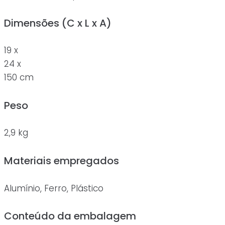
Dimensões (C x L x A)
19 x
24 x
150 cm
Peso
2,9 kg
Materiais empregados
Alumínio, Ferro, Plástico
Conteúdo da embalagem