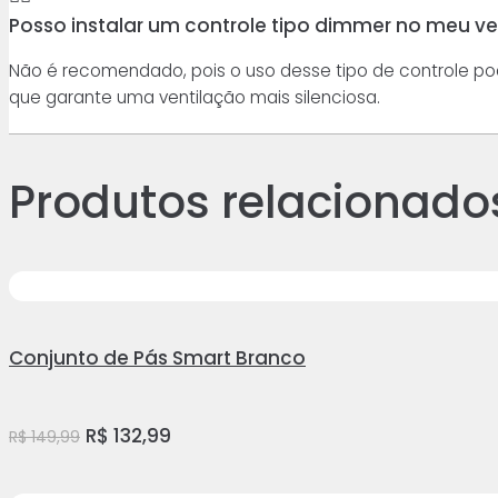
Posso instalar um controle tipo dimmer no meu ven
Não é recomendado, pois o uso desse tipo de controle po
que garante uma ventilação mais silenciosa.
Produtos relacionado
11%
Conjunto de Pás Smart Branco
O
O
R$
132,99
R$
149,99
preço
preço
original
atual