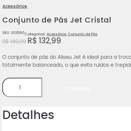
Acessórios
Conjunto de Pás Jet Cristal
SKU:
003550
Categorias:
Acessórios
,
Conjunto de Pás
O
R$
132,99
O
R$
149,99
preço
preço
original
atual
era:
é:
O conjunto de pás do Aliseu Jet é ideal para a tr
R$ 149,99.
R$ 132,99.
totalmente balanceado, o que evita ruídos e trep
Conjunto
COMPRAR
de
Pás
Jet
Detalhes
Cristal
quantidade