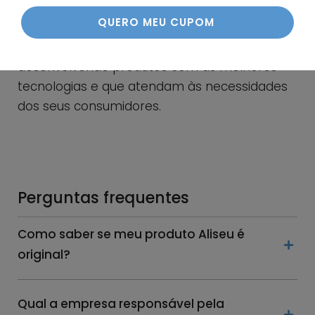
portfólio
, que hoje conta com modelos que
se adaptam as mais diversas necessidades.
Atualmente, a ALISEU tem foco em continuar
desenvolvendo produtos com as melhores
tecnologias e que atendam às necessidades
dos seus consumidores.
Perguntas frequentes
Como saber se meu produto Aliseu é
original?
Qual a empresa responsável pela