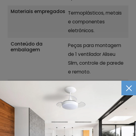
Materiais empregados
Termoplásticos, metais
e componentes
eletrônicos.
Conteúdo da
Peças para montagem
embalagem
de 1 ventilador Aliseu
Slim, controle de parede
e remoto.
Garantia
24 meses
Arquivo AutoCAD
Manual técnico