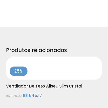
Produtos relacionados
25%
Ventilador De Teto Aliseu Slim Cristal
Ven
R$
845,17
R$
1.126,90
R$
1
Ventilador Aliseu Slim, com exclusiva luminária