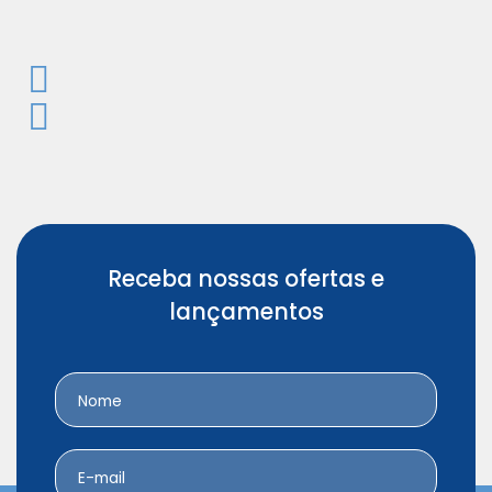
Ve
LED integrada de 12...
Receba nossas ofertas e
lançamentos