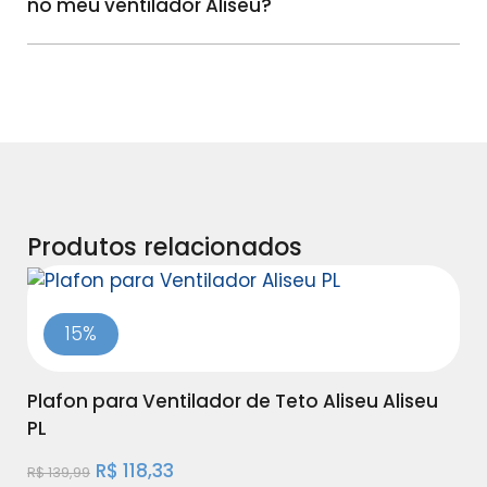
no meu ventilador Aliseu?
Produtos relacionados
15%
Co
Plafon para Ventilador de Teto Aliseu Aliseu
PL
R$
1
R$
118,33
R$
139,99