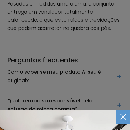
Pesadas e medidas uma a uma, o conjunto
entrega um ventilador totalmente
balanceado, o que evita ruídos e trepidações
que podem acarretar na quebra das pás.
Perguntas frequentes
Como saber se meu produto Aliseu é
original?
Qual a empresa responsável pela
entrega da minha compra?
Tenho um pé direito na minha casa