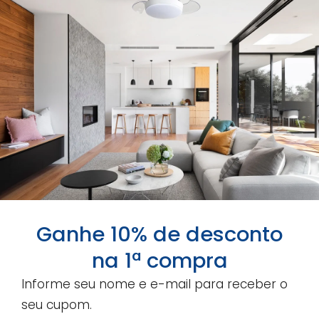
maior que o padrão, como posso
instalar o meu ventilador de teto Aliseu
na altura correta?
Todos os produtos Aliseu possuem
garantia?
Posso instalar um controle tipo dimmer
no meu ventilador Aliseu?
Ganhe 10% de desconto
na 1ª compra
Informe seu nome e e-mail para receber o
seu cupom.