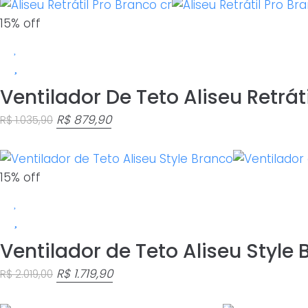
15% off
Ventilador De Teto Aliseu Retrát
O
O
R$
879,90
R$
1.035,90
preço
preço
original
atual
era:
é:
15% off
R$ 1.035,90.
R$ 879,90.
Ventilador de Teto Aliseu Style
O
O
R$
1.719,90
R$
2.019,00
preço
preço