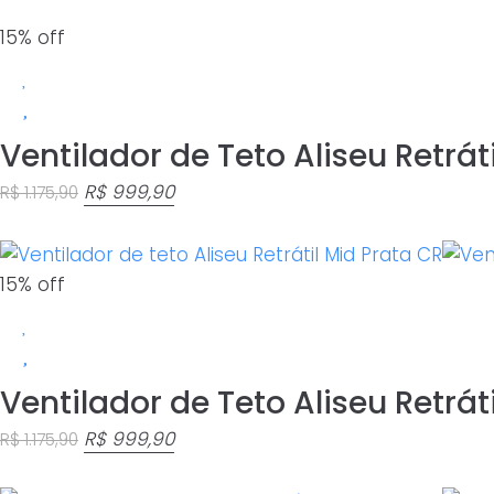
original
atual
era:
é:
15% off
R$ 1.299,00.
R$ 1.099,90.
Ventilador de Teto Aliseu Retrát
O
O
R$
999,90
R$
1.175,90
preço
preço
original
atual
era:
é:
15% off
R$ 1.175,90.
R$ 999,90.
Ventilador de Teto Aliseu Retrát
O
O
R$
999,90
R$
1.175,90
preço
preço