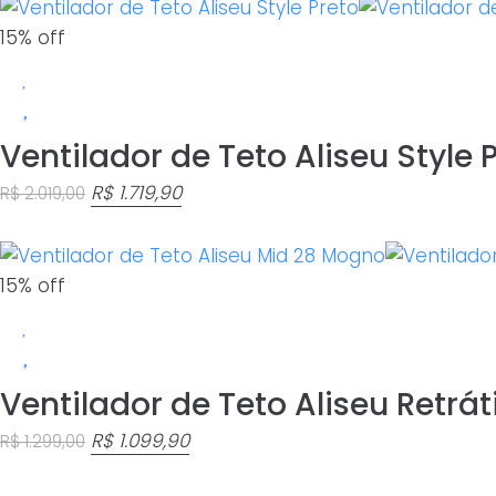
original
atual
era:
é:
15% off
R$ 2.019,00.
R$ 1.719,90.
Ventilador de Teto Aliseu Style 
O
O
R$
1.719,90
R$
2.019,00
preço
preço
original
atual
era:
é:
15% off
R$ 2.019,00.
R$ 1.719,90.
Ventilador de Teto Aliseu Retrá
O
O
R$
1.099,90
R$
1.299,00
preço
preço