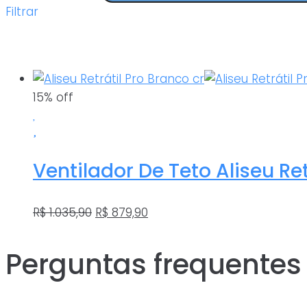
Filtrar
15% off
Ventilador De Teto Aliseu Ret
O
O
R$
1.035,90
R$
879,90
preço
preço
original
atual
Perguntas frequentes
era:
é:
R$ 1.035,90.
R$ 879,90.