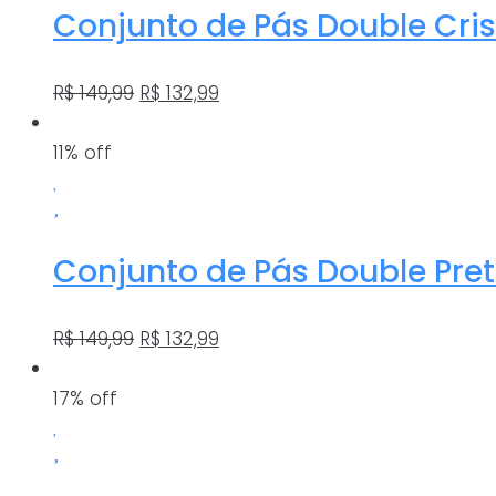
Conjunto de Pás Double Cris
O
O
R$
149,99
R$
132,99
preço
preço
original
atual
11% off
era:
é:
R$ 149,99.
R$ 132,99.
Conjunto de Pás Double Pre
O
O
R$
149,99
R$
132,99
preço
preço
original
atual
17% off
era:
é:
R$ 149,99.
R$ 132,99.