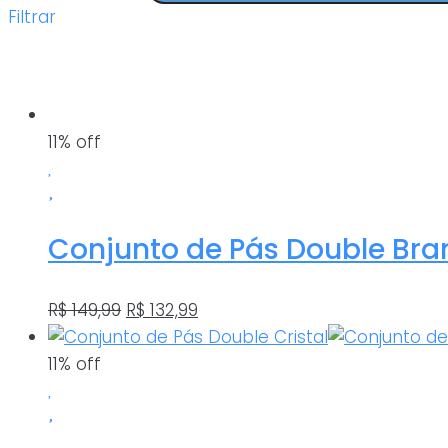
Filtrar
11% off
Conjunto de Pás Double Bra
O
O
R$
149,99
R$
132,99
preço
preço
original
atual
11% off
era:
é:
R$ 149,99.
R$ 132,99.